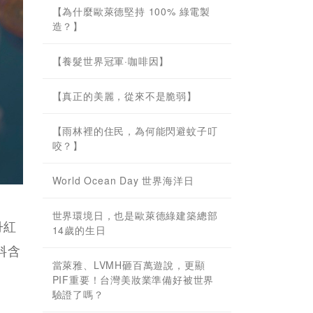
【為什麼歐萊德堅持 100% 綠電製
造？】
【養髮世界冠軍·咖啡因】
【真正的美麗，從來不是脆弱】
【雨林裡的住民，為何能閃避蚊子叮
咬？】
World Ocean Day 世界海洋日
世界環境日，也是歐萊德綠建築總部
丹紅
14歲的生日
料含
當萊雅、LVMH砸百萬遊說，更顯
PIF重要！台灣美妝業準備好被世界
驗證了嗎？