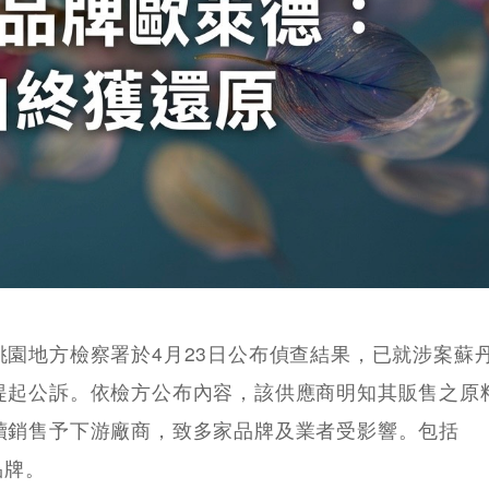
園地方檢察署於4月23日公布偵查結果，已就涉案蘇
提起公訴。依檢方公布內容，該供應商明知其販售之原
續銷售予下游廠商，致多家品牌及業者受影響。包括
品牌。