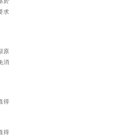
基於
要求
顯原
免消
值得
值得