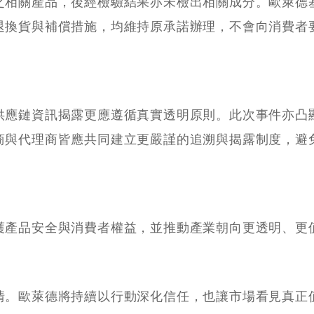
之相關產品，後經檢驗結果亦未檢出相關成分。歐萊德
退換貨與補償措施，均維持原承諾辦理，不會向消費者
供應鏈資訊揭露更應遵循真實透明原則。此次事件亦凸
商與代理商皆應共同建立更嚴謹的追溯與揭露制度，避
護產品安全與消費者權益，並推動產業朝向更透明、更
清。歐萊德將持續以行動深化信任，也讓市場看見真正