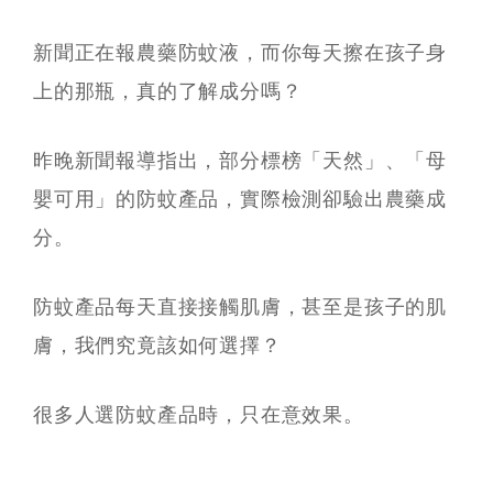
新聞正在報農藥防蚊液，而你每天擦在孩子身
上的那瓶，真的了解成分嗎？
昨晚新聞報導指出，部分標榜「天然」、「母
嬰可用」的防蚊產品，實際檢測卻驗出農藥成
分。
防蚊產品每天直接接觸肌膚，甚至是孩子的肌
膚，我們究竟該如何選擇？
很多人選防蚊產品時，只在意效果。