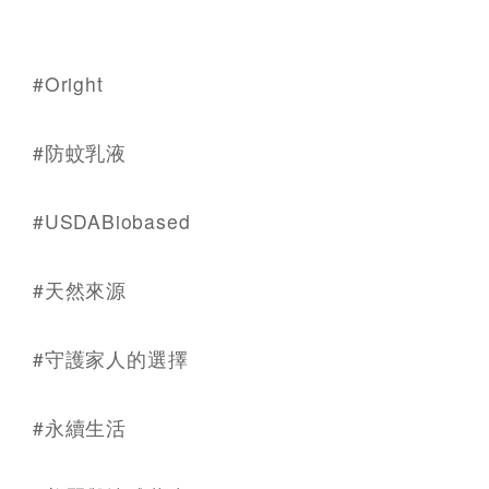
#Oright
#防蚊乳液
#USDABiobased
#天然來源
#守護家人的選擇
#永續生活