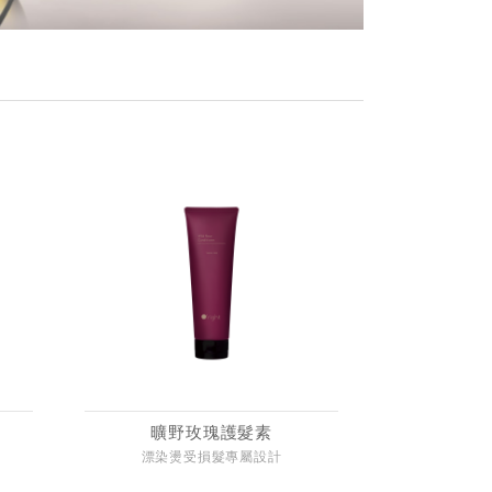
曠野玫瑰護髮素
漂染燙受損髮專屬設計