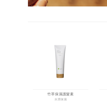
竹萃保濕護髮素
水潤保濕