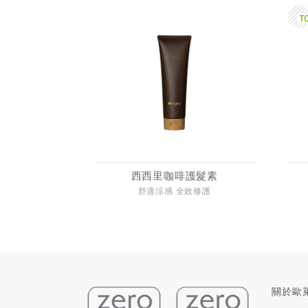
西西里咖啡護髮素
舒適涼感 全效修護
關於歐