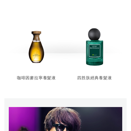
咖啡因麥拉寧養髮液
四胜肽經典養髮液