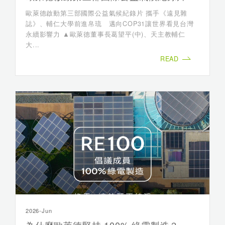
歐萊德啟動第三部國際公益氣候紀錄片 攜手《遠見雜
誌》、輔仁大學前進帛琉 邁向COP31讓世界看見台灣
永續影響力 ▲歐萊德董事長葛望平(中)、天主教輔仁
大...
READ
2026-Jun