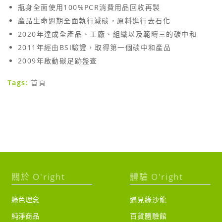
瓶身全面使用100%PCR消費用品回收再製
產品生命週期全面執行減碳，原料進行去石化
2020年達成全產品、工廠、組織以及範疇三的碳中和
2011年經由BSI驗證，取得第一個碳中和產品
2009年啟動碳足跡盤查
Tags:
首頁
關於 O'right
體驗 O'right
綠色理念
遇見綠沙龍
純淨商品
百貨體驗館