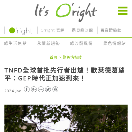
O’right 官網
遇見綠沙龍
百貨體驗館
O
綠生活焦點
永續新趨勢
綠沙龍風情
綠色情報站
首頁
>
綠色情報站
TNFD全球首批先行者出爐！歐萊德葛望
平：GEP時代正加速到來！
2024-Jan