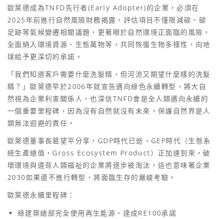
歐萊德成為TNFD先行者(Early Adopter)的企業，必須在
2025年前進行自然風險財務揭露，評估項目不僅限減碳、碳
足跡等氣候變遷相關議題，更著眼於自然環境正面臨的風險，
全面納入環境資源、生態萬物等，共同恢復生物多樣性，向地
球給予更深切的承諾。
「我們知道客戶需要什麼洗髮精，但河流又期望什麼樣的洗髮
精？」歐萊德早於2006年就宣告邁向綠色永續轉型，將大自
然視為企業利害關係人，也深信TNFD會是全人類邁向永續的
一個重要里程碑，因為沒有自然就沒有未來，保護自然界是人
類無法迴避的責任。
歐萊德董事長葛望平分享，GDP時代已逝，GEP時代（生態系
統生產總值，Gross Ecosystem Product）正加速到來，破
壞環境與違背人類福祉的企業將逐步被淘汰，這也意味著企業
2030如果還不進行轉型，將面臨生存的嚴峻考驗。
歐萊德永續里程碑：
綠建築總部完全使用再生能源，達成RE100承諾