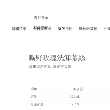
美好介紹
綠色關鍵
新聞消息
創辦人專欄
氣候行動
關於歐萊德
企
曠野玫瑰洗卸慕絲
溫和潔淨能量 親膚零負擔
適用
一般膚質
容量
220mL
永續來源
89.4%