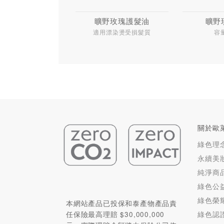
曠野玫瑰護髮油
曠野
適用漂染燙受損髮質
容
關於歐
綠色理
永續美
純淨商
綠色公
綠色榮
本網站產品已投保和泰產物產品責
綠色認
任保險最高理賠 $30,000,000