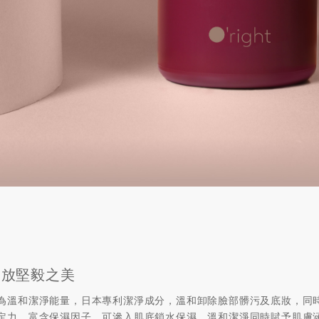
綻放堅毅之美
為溫和潔淨能量，日本專利潔淨成分，溫和卸除臉部髒污及底妝，同
定力，富含保濕因子，可滲入肌底鎖水保濕，溫和潔淨同時賦予肌膚