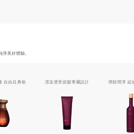
純淨美好體驗。
雅 自由且勇敢
漂染燙受損髮專屬設計
彈韌潤澤 綻