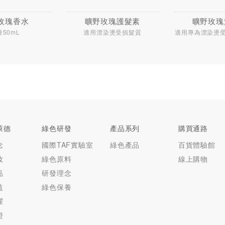
玫瑰香水
曠野玫瑰護髮素
曠野玫瑰
量50mL
適用漂染燙受損髮質
適用專為漂染燙
萊德
綠色研發
產品系列
購買通路
念
國際TAF實驗室
綠色產品
百貨體驗館
妝
綠色原料
線上購物
品
研發理念
益
綠色保養
耀
證