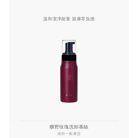
溫和潔淨能量 親膚零負擔
曠野玫瑰洗卸慕絲
適用一般膚質