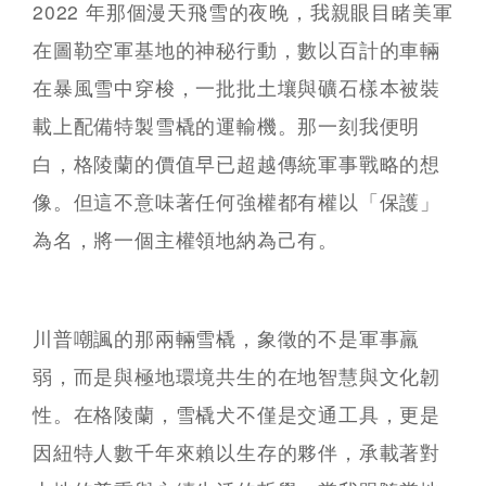
2022 年那個漫天飛雪的夜晚，我親眼目睹美軍
在圖勒空軍基地的神秘行動，數以百計的車輛
在暴風雪中穿梭，一批批土壤與礦石樣本被裝
載上配備特製雪橇的運輸機。那一刻我便明
白，格陵蘭的價值早已超越傳統軍事戰略的想
像。但這不意味著任何強權都有權以「保護」
為名，將一個主權領地納為己有。
川普嘲諷的那兩輛雪橇，象徵的不是軍事羸
弱，而是與極地環境共生的在地智慧與文化韌
性。在格陵蘭，雪橇犬不僅是交通工具，更是
因紐特人數千年來賴以生存的夥伴，承載著對