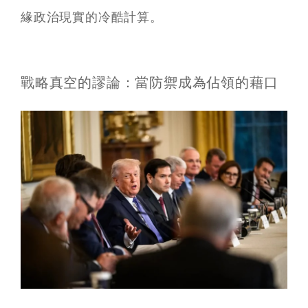
緣政治現實的冷酷計算。
戰略真空的謬論：當防禦成為佔領的藉口