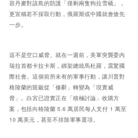
容丹麥對該島的防護「僅剩兩隻狗拉雪橇」，
更宣稱若不採取行動，俄羅斯或中國就會搶先
一步。
這不是空口威脅。就在一週前，美軍突襲委內
瑞拉首都卡拉卡斯，綁架總統馬杜羅，震驚國
際社會。這個前所未有的軍事行動，讓川普對
格陵蘭的覬覦從「修辭」轉變為「現實威
脅」。白宮已證實正在「積極討論」收購方
案，包括向格陵蘭 5.6 萬居民每人支付 1 萬至
10 萬美元，甚至不排除軍事選項。