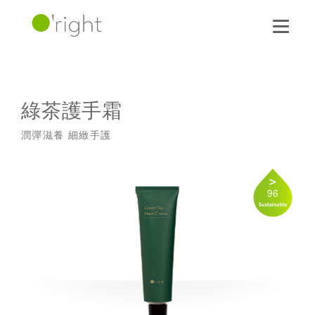
綠茶護手霜
潤彈滋養 細緻手護
96