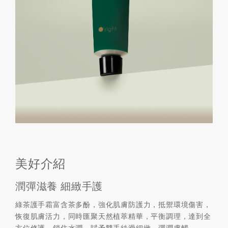
美好介紹
潤彈滋養 細緻手護
綠茶護手霜富含茶多酚，強化肌膚防護力，抵禦環境傷害，
恢復肌膚活力，同時匯聚天然植萃精華，平衡調理，達到全
方位修護，鎖住水潤，賦予雙手絲滑細緻、彈潤膚觸。