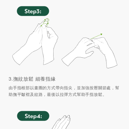
3.撫紋放鬆 細養指緣
由手指根部以畫圈的方式帶向指尖，並加強按壓關節處，幫
助撫平皺褶及紋路，最後以拉彈方式幫助手指放鬆。