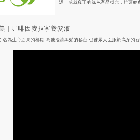
源，成就真正的綠色產品概念，推薦給
美｜咖啡因麥拉寧養髮液
技 名為生命之果的椰棗 為她澄清黑髮的秘密 促使眾人臣服於高深的