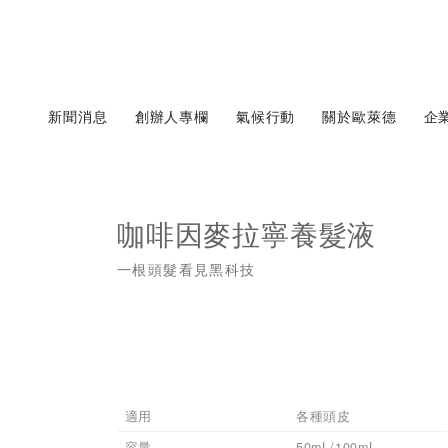
新聞消息
創辦人專欄
氣候行動
關於歐萊德
企
咖啡因麥拉寧養髮液
一根頭髮看見黑科技
適用
各種頭皮
容量
50mL/100mL