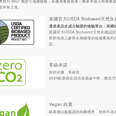
際期刊/INCI 實證可強健髮根，具優異養髮效果；獨家萃取天然椰
現本色之美。
美國官方USDA Biobased天然
通過產品全成分驗證的檢驗單位：美國政
美國官方USDA Biobased天然永
幫助地表上參與生物循環的碳被重複利
證。
零碳承諾
你的美麗，零碳排。
2020歐萊德全品項達成碳中和，實現
Vegan 純素
歐萊德以最嚴謹的純素標準，堅持不添加