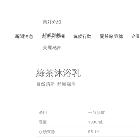
美好介紹
綠色關鍵
新聞消息
創辦人專欄
氣候行動
關於歐萊德
企
美麗秘訣
綠茶沐浴乳
自然清新 舒暢潔淨
適用
一般肌膚
容量
1000mL
永續來源
95.1%