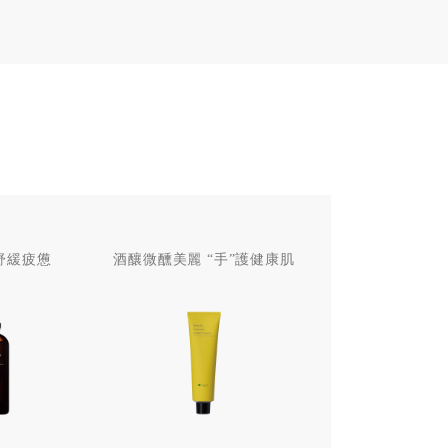
舒緩疲憊
酒釀微醺美麗 “手”護健康肌