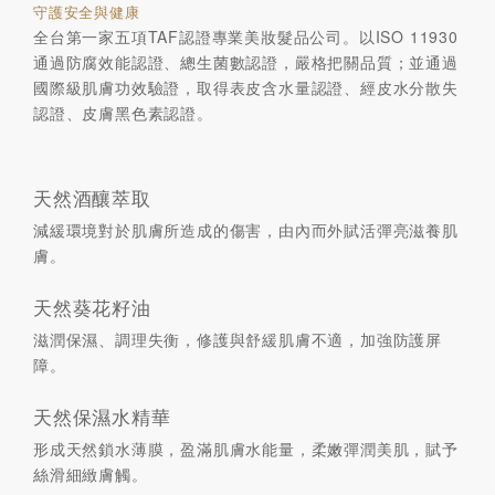
守護安全與健康
全台第一家五項TAF認證專業美妝髮品公司。以ISO 11930
通過防腐效能認證、總生菌數認證，嚴格把關品質；並通過
國際級肌膚功效驗證，取得表皮含水量認證、經皮水分散失
認證、皮膚黑色素認證。
天然酒釀萃取
減緩環境對於肌膚所造成的傷害，由內而外賦活彈亮滋養肌
膚。
天然葵花籽油
滋潤保濕、調理失衡，修護與舒緩肌膚不適，加強防護屏
障。
天然保濕水精華
形成天然鎖水薄膜，盈滿肌膚水能量，柔嫩彈潤美肌，賦予
絲滑細緻膚觸。