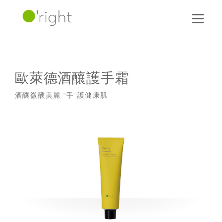
歐萊德酒釀護手霜
酒釀微醺美麗 “手”護健康肌