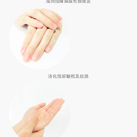
滋潤指緣減緩乾燥脫皮
淡化指節皺褶及紋路