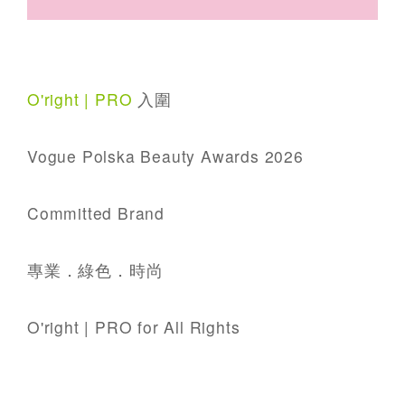
O'right | PRO
入圍
Vogue Polska Beauty Awards 2026
Committed Brand
專業．綠色．時尚
O'right | PRO for All Rights