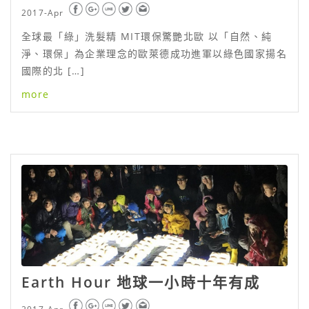
2017-Apr
全球最「綠」洗髮精 MIT環保驚艷北歐 以「自然、純
淨、環保」為企業理念的歐萊德成功進軍以綠色國家揚名
國際的北 […]
more
Earth Hour 地球一小時十年有成