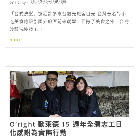
2017-Apr
「台式洗髮」擄獲許多來台觀光旅客目光 台灣著名的小
吃美食總吸引國外旅客前來朝聖，但除了美食之外，台灣
沙龍洗髮按 […]
more
O’right 歐萊德 15 週年全體志工日
化感謝為實際行動