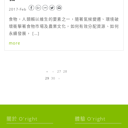
2017-Feb
食物，人類賴以維生的要素之一，隨著氣候變遷、環境破
壞衝擊著食物市場及農業文化，如何有效分配資源、如何
永續發展， […]
more
«
‹
27
28
29
30
›
關於 O'right
體驗 O'right