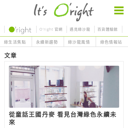
O’right 官網
遇見綠沙龍
百貨體驗館
O
綠生活焦點
永續新趨勢
綠沙龍風情
綠色情報站
文章
從童話王國丹麥 看見台灣綠色永續未
來