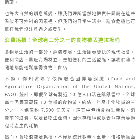
循環。
也許大自然的瞬息萬變，讓我們理所當然地把責任歸屬在這些
看似不可控制的因素裡，但我們的日常生活中，糧食危機也可
能在我們沒注意過之處發生。
浪費耗損：全球有三分之一的食物被丟進垃圾桶
食物是生活的一部分，經濟發展、生活節奏變快的現代社會，
便利商店、量販賣場林立，更加便利的生活型態，讓我們隨時
隨地都能輕鬆購得食物、食品。
不過，你知道嗎？依照聯合國糧農組織（Food and
Agriculture Organization of the United Nations,
FAO）統計，即便全球有將近 10 億人口活在飢餓當中，全球
每年仍丟棄高達 13 億噸的食物量，約佔一年產出食物量的三
分之一、總值約 7,500 億美元，這其中包括食物生產後、消
費前的浪費，以及食物生產時，因保存環境或是去蕪存菁等過
程時產生的耗損。
然而，食物浪費及耗損，不僅是統計數量、重量、價格等帳面