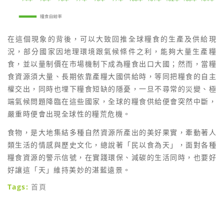
在這個現象的背後，可以大致回推全球糧食的生產及供給現
況，部分國家因地理環境跟氣候條件之利，能夠大量生產糧
食，並以量制價在市場機制下成為糧食出口大國；然而，當糧
食資源須大量、長期依靠產糧大國供給時，等同把糧食的自主
權交出，同時也埋下糧食短缺的隱憂，一旦不尋常的災變、極
端氣候問題降臨在這些國家，全球的糧食供給便會突然中斷，
嚴重時便會出現全球性的糧荒危機。
食物，是大地集結多種自然資源所產出的美好果實，牽動著人
類生活的情感與歷史文化，總說著「民以食為天」，面對各種
糧食資源的警示信號，在實踐環保、減碳的生活同時，也要好
好讓這「天」維持美妙的湛藍遠景。
Tags:
首頁