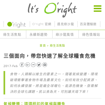
O’right 官網
遇見綠沙龍
百貨體驗館
O
綠生活焦點
永續新趨勢
綠沙龍風情
綠色情報站
首頁
>
綠生活焦點
三個面向，帶您快速了解全球糧食危機
2017-Feb
食物，人類賴以維生的要素之一，隨著氣候變遷、環境
破壞衝擊著食物市場及農業文化，如何有效分配資源、
如何永續發展，將是繼全球暖化、能源危機後，亟需解
決的全球化課題。民以食為天，可別讓天塌下來！
氣候變遷：環環相扣的氣候與糧食