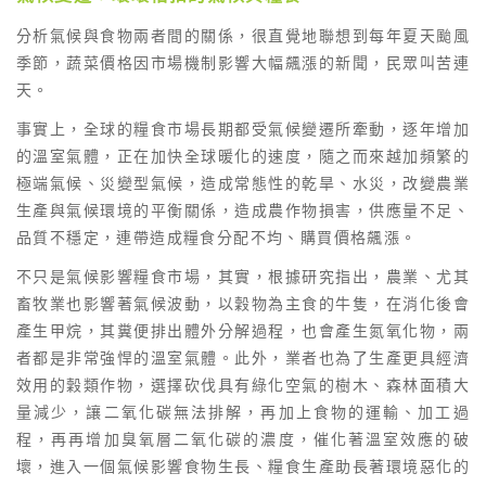
分析氣候與食物兩者間的關係，很直覺地聯想到每年夏天颱風
季節，蔬菜價格因市場機制影響大幅飆漲的新聞，民眾叫苦連
天。
事實上，全球的糧食市場長期都受氣候變遷所牽動，逐年增加
的溫室氣體，正在加快全球暖化的速度，隨之而來越加頻繁的
極端氣候、災變型氣候，造成常態性的乾旱、水災，改變農業
生產與氣候環境的平衡關係，造成農作物損害，供應量不足、
品質不穩定，連帶造成糧食分配不均、購買價格飆漲。
不只是氣候影響糧食市場，其實，根據研究指出，農業、尤其
畜牧業也影響著氣候波動，以穀物為主食的牛隻，在消化後會
產生甲烷，其糞便排出體外分解過程，也會產生氮氧化物，兩
者都是非常強悍的溫室氣體。此外，業者也為了生產更具經濟
效用的穀類作物，選擇砍伐具有綠化空氣的樹木、森林面積大
量減少，讓二氧化碳無法排解，再加上食物的運輸、加工過
程，再再增加臭氧層二氧化碳的濃度，催化著溫室效應的破
壞，進入一個氣候影響食物生長、糧食生產助長著環境惡化的