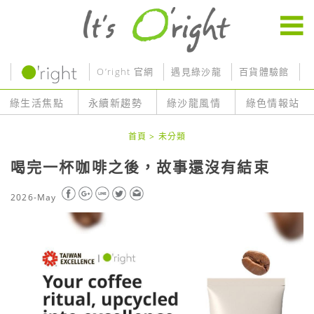
O’right 官網
遇見綠沙龍
百貨體驗館
O
綠生活焦點
永續新趨勢
綠沙龍風情
綠色情報站
首頁
>
未分類
喝完一杯咖啡之後，故事還沒有結束
2026-May