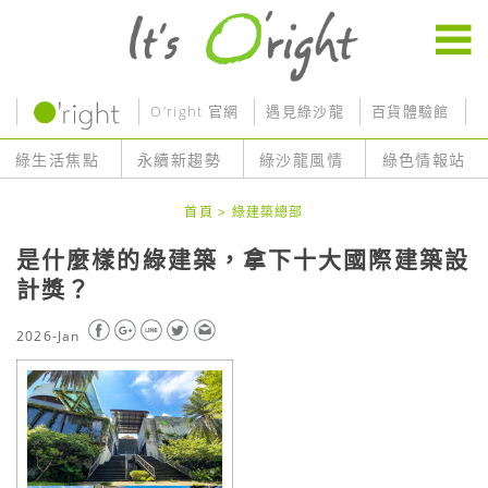
O’right 官網
遇見綠沙龍
百貨體驗館
O
綠生活焦點
永續新趨勢
綠沙龍風情
綠色情報站
首頁
>
綠建築總部
是什麼樣的綠建築，拿下十大國際建築設
計獎？
2026-Jan