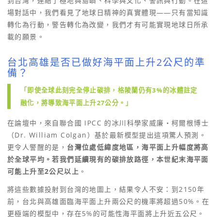
到台灣，連結了極地與島嶼、科學與文化、警訊與行動。在這
場對話中，我們看見了地球日精神的真實體現——只有當知識
轉化為行動，警告轉化為改變，我們才有可能實現地球日所承
載的願景。
台北高雄是否已做好海平面上升2公尺的準
備？
「即使全球此刻完全停止碳排，格陵蘭仍有3%的冰體註定
融化，將導致海平面上升27公分。」
在論壇中，來自聯合國 IPCC 的冰川科學家威廉・柯爾根博士
（Dr. William Colgan）基於最新模型提出這項驚人預測。
更令人警醒的是，
台灣位處低緯度地區，海平面上升幅度將高
於全球平均。若我們延續現有的碳排放路徑，本世紀末海平面
可能上升至2公尺以上
。
將這些數據投射到台灣的地圖上，結果令人不安：到2150年
前，台北與高雄面臨海平面上升兩公尺的機率將超過50%。在
更極端的模型中，存在5%的可能性海平面將上升近五公尺。