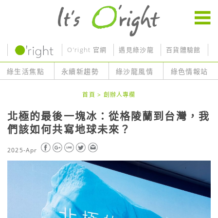
O’right 官網
遇見綠沙龍
百貨體驗館
O
綠生活焦點
永續新趨勢
綠沙龍風情
綠色情報站
首頁
>
創辦人專欄
北極的最後一塊冰：從格陵蘭到台灣，我
們該如何共寫地球未來？
2025-Apr