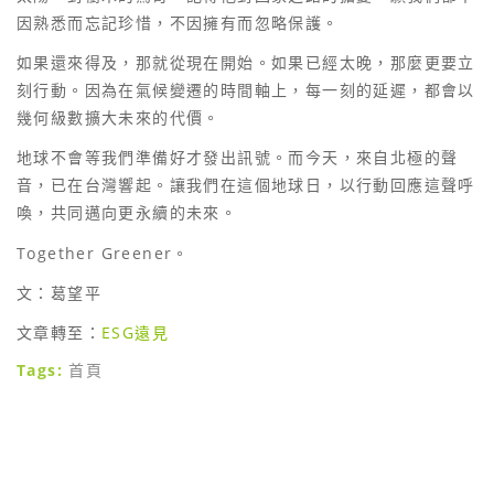
因熟悉而忘記珍惜，不因擁有而忽略保護。
如果還來得及，那就從現在開始。如果已經太晚，那麼更要立
刻行動。因為在氣候變遷的時間軸上，每一刻的延遲，都會以
幾何級數擴大未來的代價。
地球不會等我們準備好才發出訊號。而今天，來自北極的聲
音，已在台灣響起。讓我們在這個地球日，以行動回應這聲呼
喚，共同邁向更永續的未來。
Together Greener。
文：葛望平
文章轉至：
ESG遠見
Tags:
首頁