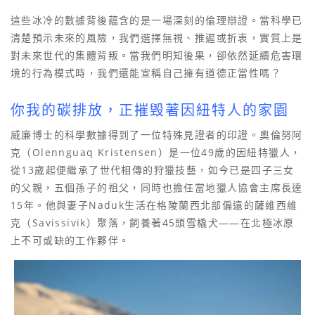
這些冰冷的數據背後蘊含的是一場深刻的倫理辯證。當科學已
清楚預示未來的風險，我們選擇無視、推遲或折衷，實質上是
對未來世代的集體背叛。當我們明知後果，卻依然延續危害環
境的行為模式時，我們還能宣稱自己擁有道德正當性嗎？
你我的碳排放，正摧毁著因紐特人的家園
威廉博士的科學數據得到了一位特殊見證者的印證。奧倫努阿
克（Olennguaq Kristensen）是一位49歲的因紐特獵人，
從13歲起便繼承了世代相傳的狩獵技藝，如今已是四子三女
的父親，五個孫子的祖父，同時也擔任當地獵人協會主席長達
15年。他與妻子Naduk生活在格陵蘭西北部偏遠的薩維西維
克（Savissivik）聚落，飼養著45頭雪橇犬——在北極冰原
上不可或缺的工作夥伴。