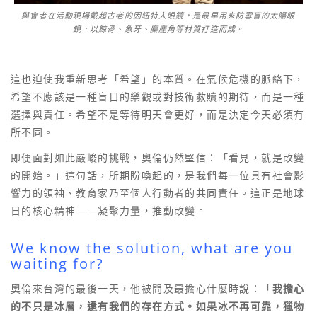
與會者在活動現場戴起古老的因紐特人眼鏡，是最早用來防雪盲的太陽眼
鏡，以鯨骨、象牙、麋鹿角等材質打造而成。
這也迫使我重新思考「希望」的本質。在氣候危機的脈絡下，
希望不應該是一種盲目的樂觀或對技術救贖的期待，而是一種
選擇與責任。希望不是等待明天會更好，而是決定今天必須有
所不同。
即便面對如此嚴峻的挑戰，奧倫仍然堅信：「看見，就是改變
的開始。」這句話，所期盼喚起的，是我們每一位具有社會影
響力的領袖、教育家乃至個人行動者的共同責任。這正是地球
日的核心精神——凝聚力量，推動改變。
We know the solution, what are you
waiting for?
奧倫來台灣的最後一天，他被問及最擔心什麼時說：「
我擔心
的不只是冰層，還有我們的存在方式。如果冰不再可靠，獵物