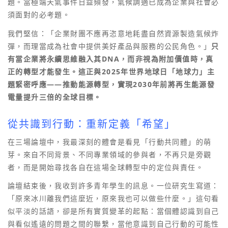
題。當極端天氣事件日益頻發，氣候調適已成為企業與社會必
須面對的必考題。
我們堅信：「企業財團不應再恣意地耗盡自然資源製造氣候炸
彈，而理當成為社會中提供美好產品與服務的公民角色。」
只
有當企業將永續思維融入其DNA，而非視為附加價值時，真
正的轉型才能發生。這正與2025年世界地球日「地球力」主
題緊密呼應——推動能源轉型，實現2030年前將再生能源發
電量提升三倍的全球目標。
從共識到行動：重新定義「希望」
在三場論壇中，我最深刻的體會是看見「行動共同體」的萌
芽。來自不同背景、不同專業領域的參與者，不再只是旁觀
者，而是開始尋找各自在這場全球轉型中的定位與責任。
論壇結束後，我收到許多青年學生的訊息。一位研究生寫道：
「原來冰川離我們這麼近，原來我也可以做些什麼。」這句看
似平淡的話語，卻是所有實質變革的起點：當個體認識到自己
與看似遙遠的問題之間的聯繫，當他意識到自己行動的可能性