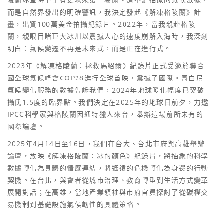
而是自然界發出的明確警訊，我決定發起《解凍格陵蘭》計
畫，出資100萬美金拍攝紀錄片。2022年，當我親赴格陵
蘭，親眼目睹巨大冰川以震撼人心的速度崩解入海時，我深刻
明白：氣候變遷不再是未來式，而是正在進行式。
2023年《解凍格陵蘭：拯救馬紹爾》紀錄片正式受邀於聯合
國全球氣候峰會COP28進行全球首映，震撼了國際。哥白尼
氣候變化服務的數據告訴我們，2024年地球暖化幅度已突破
攝氏1.5度的臨界點。我們決定在2025年的地球日前夕，力邀
IPCC科學家與格陵蘭因紐特獵人來台，舉辦這場前所未有的
國際論壇。
2025年4月14日至16日，我們在台大、台北市府與高雄舉辦
論壇，放映《解凍格陵蘭：冰的顏色》紀錄片，將抽象的科學
數據轉化為具體的情感連結，將遙遠的危機轉化為身邊的行動
契機。在台北，與會者從城市治理、教育轉型到生活方式變革
展開對話；在高雄，當地產業領袖與市府官員探討了從碳權交
易機制到基礎設施氣候韌性的具體策略。