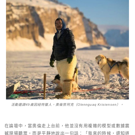
活動邀請49歲因紐特獵人，奧倫努阿克（Olennguaq Kristensen）。
在論壇中，當奧倫走上台前，他並沒有用複雜的模型或數據震
撼現場聽眾，而是平靜地說出一句話：「我來的時候，還知道