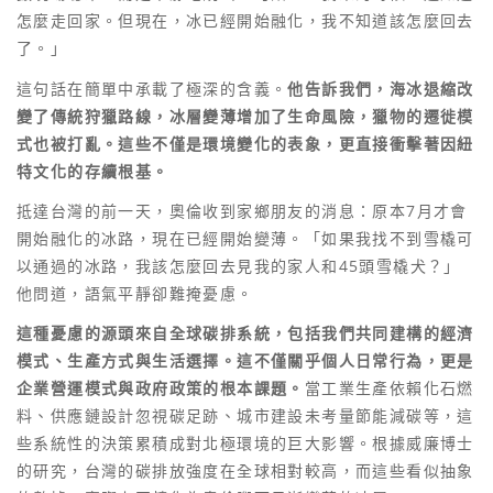
怎麼走回家。但現在，冰已經開始融化，我不知道該怎麼回去
了。」
這句話在簡單中承載了極深的含義。
他告訴我們，海冰退縮改
變了傳統狩獵路線，冰層變薄增加了生命風險，獵物的遷徙模
式也被打亂。這些不僅是環境變化的表象，更直接衝擊著因紐
特文化的存續根基。
抵達台灣的前一天，奧倫收到家鄉朋友的消息：原本7月才會
開始融化的冰路，現在已經開始變薄。「如果我找不到雪橇可
以通過的冰路，我該怎麼回去見我的家人和45頭雪橇犬？」
他問道，語氣平靜卻難掩憂慮。
這種憂慮的源頭來自全球碳排系統，包括我們共同建構的經濟
模式、生產方式與生活選擇。這不僅關乎個人日常行為，更是
企業營運模式與政府政策的根本課題。
當工業生產依賴化石燃
料、供應鏈設計忽視碳足跡、城市建設未考量節能減碳等，這
些系統性的決策累積成對北極環境的巨大影響。根據威廉博士
的研究，台灣的碳排放強度在全球相對較高，而這些看似抽象