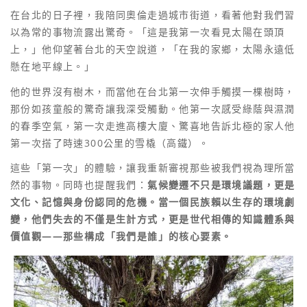
在台北的日子裡，我陪同奧倫走過城市街道，看著他對我們習
以為常的事物流露出驚奇。「這是我第一次看見太陽在頭頂
上，」他仰望著台北的天空說道，「在我的家鄉，太陽永遠低
懸在地平線上。」
他的世界沒有樹木，而當他在台北第一次伸手觸摸一棵樹時，
那份如孩童般的驚奇讓我深受觸動。他第一次感受綠蔭與濕潤
的春季空氣，第一次走進高樓大廈、驚喜地告訴北極的家人他
第一次搭了時速300公里的雪橇（高鐵）。
這些「第一次」的體驗，讓我重新審視那些被我們視為理所當
然的事物。同時也提醒我們：
氣候變遷不只是環境議題，更是
文化、記憶與身份認同的危機。當一個民族賴以生存的環境劇
變，他們失去的不僅是生計方式，更是世代相傳的知識體系與
價值觀——那些構成「我們是誰」的核心要素。