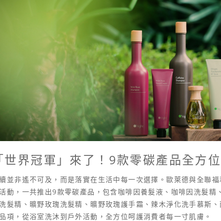
「世界冠軍」來了！9款零碳產品全方
續並非遙不可及，而是落實在生活中每一次選擇。歐萊德與全聯福
活動，一共推出9款零碳產品，包含咖啡因養髮液、咖啡因洗髮精
洗髮精、曠野玫瑰洗髮精、曠野玫瑰護手霜、辣木淨化洗手慕斯、
品項，從浴室洗沐到戶外活動，全方位呵護消費者每一寸肌膚。