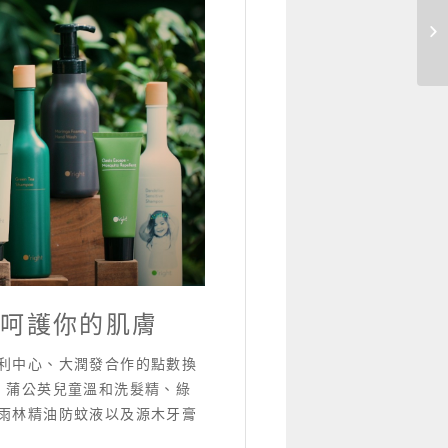
全
曉
轉
位呵護你的肌膚
利中心、大潤發合作的點數換
、蒲公英兒童溫和洗髮精、綠
雨林精油防蚊液以及源木牙膏