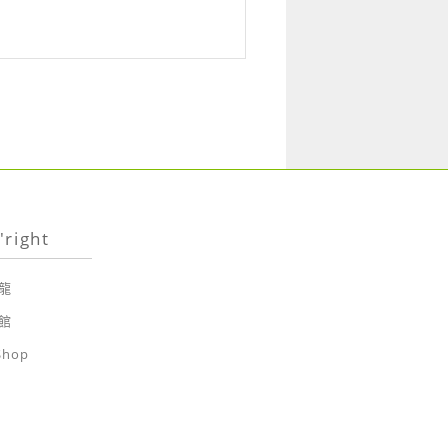
right
龍
館
Shop