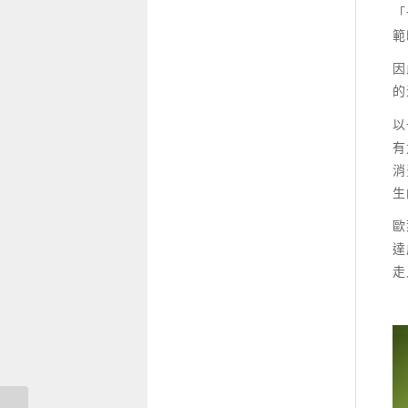
「
範
因
的
以
有
消
生
歐
達
走