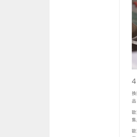
換
品
歐
集
歐