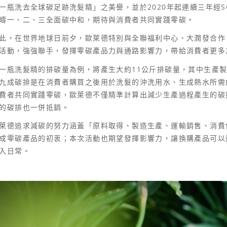
一瓶洗去全球碳足跡洗髮精」之美譽，並於2020年起連續三年經S
疇一、二、三全面碳中和，期待與消費者共同實踐零碳。
此，在世界地球日前夕，歐萊德特別與全聯福利中心、大潤發合作
活動，強強聯手，發揮零碳產品力與通路影響力，帶給消費者更多
一瓶洗髮精的排碳量為例，將產生大約11公斤排碳量，其中生產
九成碳排是在消費者購買之後用於洗髮的沖洗用水、生成熱水所需
費者共同實踐零碳，歐萊德不僅精準計算出減少生產過程產生的碳
的碳排也一併抵銷。
萊德追求減碳的努力涵蓋「原料取得、製造生產、運輸銷售、消費
成零碳產品的初衷；本次活動也期望發揮影響力，讓換購產品可以
入日常。