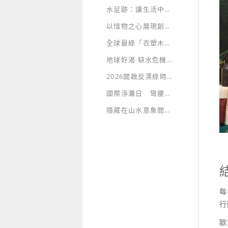
水足跡：讓生活中耗用的水資源無所遁形
以惜物之心展現創意 “廢棄物”也能華麗轉身 再現永續價值
全球最綠「衣塑木」招牌 獨創永續新時尚
地球好渴 缺水危機急速蔓延
2026開啟反漂綠時代，假ESG企業將原形畢露
國際淨灘日 彎腰向大自然示愛
隱藏在山水意象間的綠建築生態美學
每
行
歐