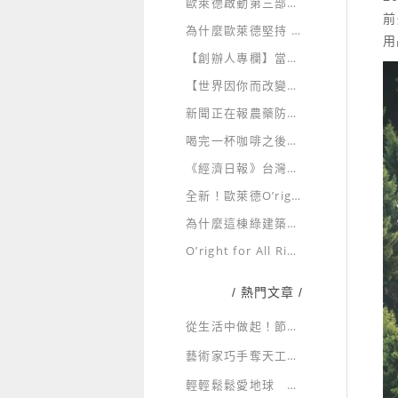
歐萊德啟動第三部國際公益氣候紀錄片
前
為什麼歐萊德堅持 100% 綠電製造？
用
【創辦人專欄】當萊雅、LVMH砸百萬遊說，更顯PIF重要！台灣美妝業準備好被世界驗證了嗎？
【世界因你而改變】TogetherGreener
新聞正在報農藥防蚊液，而你每天擦在孩子身上的那瓶，真的了解成分嗎？
喝完一杯咖啡之後，故事還沒有結束
《經濟日報》台灣首家美妝業者 歐萊德全產品PIF建置
全新！歐萊德O’right 經典四胜肽養髮液
為什麼這棟綠建築每天有人參訪？
O’right for All Rights 為所有生命的美好而存在
/ 熱門文章 /
從生活中做起！節約用水，省水大作戰！
藝術家巧手奪天工 環保藝術展新貌
輕輕鬆鬆愛地球 一起走入綠生活