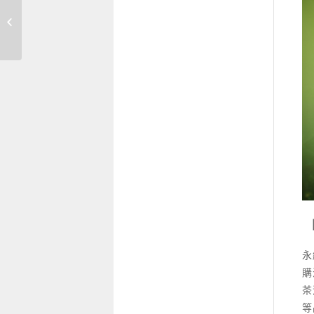
2026開啟反漂綠時
代，假ESG企業將原
形畢露
永
購
茶
等