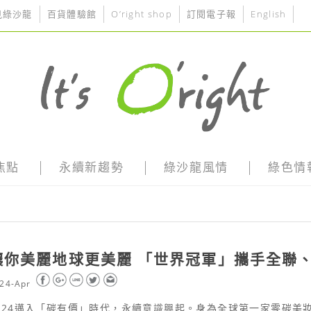
見綠沙龍
百貨體驗館
O’right shop
訂閱電子報
English
焦點
永續新趨勢
綠沙龍風情
綠色情
讓你美麗地球更美麗 「世界冠軍」攜手全聯
24-Apr
024邁入「碳有價」時代，永續意識興起。身為全球第一家零碳美