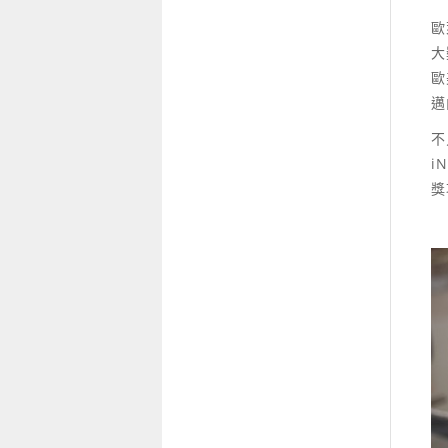
歐
大
歐
邁
不
i
獎