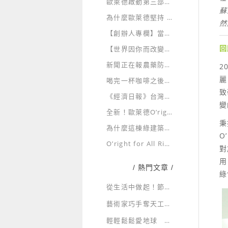
歐萊德啟動第三部國際公益氣候紀錄片
蘇
為什麼歐萊德堅持 100% 綠電製造？
然
【創辦人專欄】當萊雅、LVMH砸百萬遊說，更顯PIF重要！台灣美妝業準備好被世界驗證了嗎？
回
【世界因你而改變】TogetherGreener
新聞正在報農藥防蚊液，而你每天擦在孩子身上的那瓶，真的了解成分嗎？
2
麗
喝完一杯咖啡之後，故事還沒有結束
致
《經濟日報》台灣首家美妝業者 歐萊德全產品PIF建置
變
全新！歐萊德O’right 經典四胜肽養髮液
秉
為什麼這棟綠建築每天有人參訪？
O
O’right for All Rights 為所有生命的美好而存在
對
用
/ 熱門文章 /
綠
從生活中做起！節約用水，省水大作戰！
藝術家巧手奪天工 環保藝術展新貌
輕輕鬆鬆愛地球 一起走入綠生活