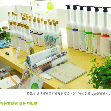
“梳蕾娜”店內展售歐萊德天然髮品，將「帶給消費者美麗與自信
色美業
讓循環栩栩如生