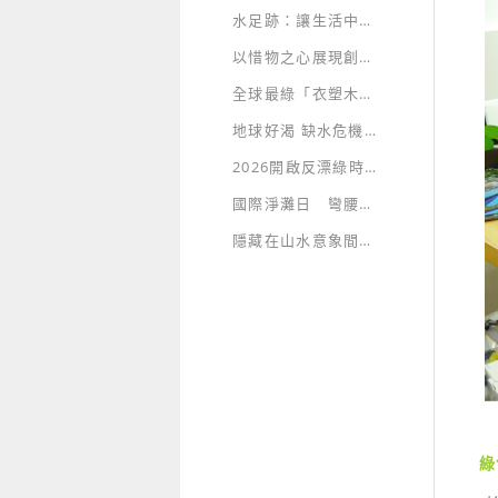
水足跡：讓生活中耗用的水資源無所遁形
以惜物之心展現創意 “廢棄物”也能華麗轉身 再現永續價值
全球最綠「衣塑木」招牌 獨創永續新時尚
地球好渴 缺水危機急速蔓延
2026開啟反漂綠時代，假ESG企業將原形畢露
國際淨灘日 彎腰向大自然示愛
隱藏在山水意象間的綠建築生態美學
綠