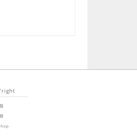
right
龍
館
Shop