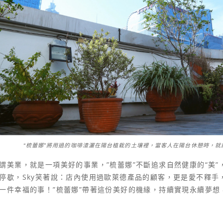
“梳蕾娜”將用過的咖啡渣灑在陽台植栽的土壤裡，當客人在陽台休憩時，就
謂美業，就是一項美好的事業，”梳蕾娜”不斷追求自然健康的“美
停歇，Sky笑著說：店內使用過歐萊德產品的顧客，更是愛不釋手
一件幸福的事！”梳蕾娜”帶著這份美好的機緣，持續實現永續夢想