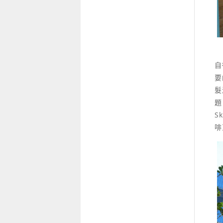
自
要
髮
題
S
啡