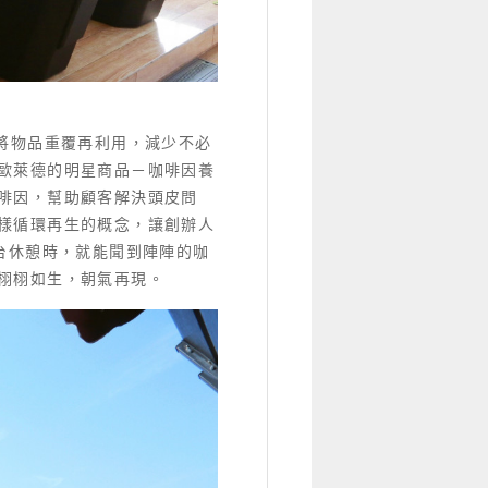
將物品重覆再利用，減少不必
歐萊德的明星商品－咖啡因養
啡因，幫助顧客解決頭皮問
樣循環再生的概念，讓創辦人
台休憩時，就能聞到陣陣的咖
栩栩如生，朝氣再現。