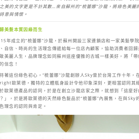
之美的文字更是不計其數…來自蘇州的
“
梳蕾娜
”
沙龍，將綠色美麗
詩意與情懷。
歸美髮本質
因綠而生
015年成立的“梳蕾娜”沙龍，於蘇州開設三家連鎖店和一家美髮學
、自信、時尚的生活理念傳遞給每一位店內顧客，協助消費者回歸
敬美麗人生，品牌理念如同蘇州這座優雅的古城一樣美好，將「帶
的信念！
持著這份綠色初心，“梳蕾娜”沙龍創辦人Sky曾於台灣工作十年
’right歐萊德，獨特的立體瓶身設計令他印象深刻，更相當認同
於歐萊德產品的認同，於是在創立沙龍店家之際，就想到「這麼好
？」，於是將歐萊德的天然綠色髮品於“梳蕾娜”內展售，在與Sk
色理念的認同與肯定。