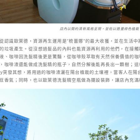
店內以簡約清新風格呈現，並佐以適量綠色植栽
從認識歐萊德，資源再生運用是
”
梳蕾娜
”
的最大收獲，並在生活中
的垃圾產生。從沒想過髮品的內料也能資源再利用的他們，在接觸
液、咖啡因洗髮精後更是驚豔，從咖啡殼萃取有天然保養價值的咖
，咖啡渣還能做成洗髮精的瓶子，自然分解後能再長出一顆樹；這
ky
突發其想，將用過的咖啡渣灑在陽台植栽的土壤裡，當客人在陽
豆香氣；同時，也以歐萊德洗髮精空瓶做為擺設裝飾，讓店內充滿