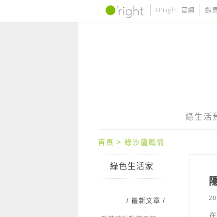
O’right 官網
遇
綠生活
首頁
>
綠沙龍風情
綠色生活家
20
/ 最新文章 /
在