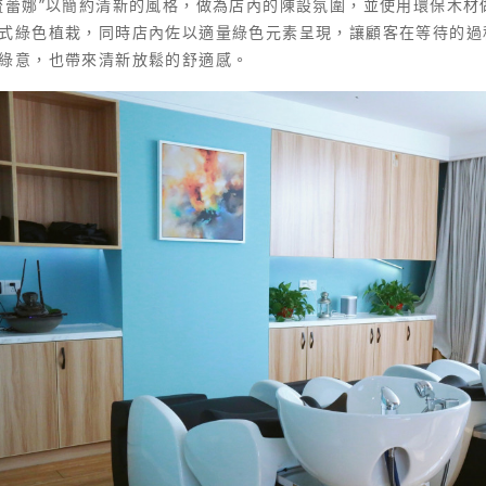
梳蕾娜”以簡約清新的風格，做為店內的陳設氛圍，並使用環保木材
式綠色植栽，同時店內佐以適量綠色元素呈現，讓顧客在等待的過
綠意，也帶來清新放鬆的舒適感。