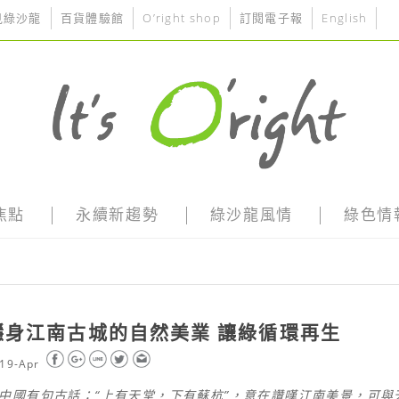
見綠沙龍
百貨體驗館
O’right shop
訂閱電子報
English
焦點
永續新趨勢
綠沙龍風情
綠色情
隱身江南古城的自然美業 讓綠循環再生
19-Apr
中國有句古話：
“
上有天堂，下有蘇杭
”
，意在讚嘆江南美景，可與