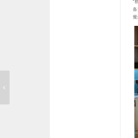
”
各
覺
綠色美學，從生活啟
程 永續種子，從日常
萌發