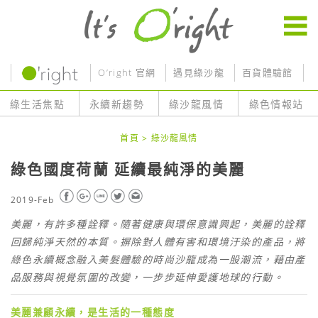
O’right 官網
遇見綠沙龍
百貨體驗館
O
綠生活焦點
永續新趨勢
綠沙龍風情
綠色情報站
首頁
>
綠沙龍風情
綠色國度荷蘭 延續最純淨的美麗
2019-Feb
美麗，有許多種詮釋。隨著健康與環保意識興起，美麗的詮釋
回歸純淨天然的本質。摒除對人體有害和環境汙染的產品，將
綠色永續概念融入美髮體驗的時尚沙龍成為一股潮流，藉由產
品服務與視覺氛圍的改變，一步步延伸愛護地球的行動。
美麗兼顧永續，是生活的一種態度