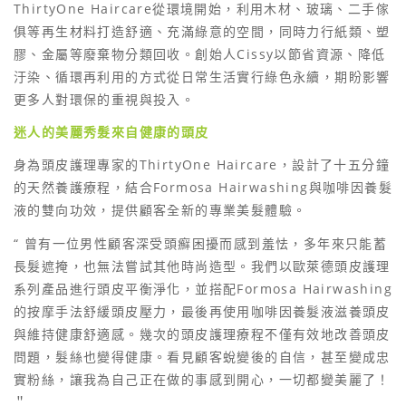
ThirtyOne Haircare從環境開始，利用木材、玻璃、二手傢
俱等再生材料打造舒適、充滿綠意的空間，同時力行紙類、塑
膠、金屬等廢棄物分類回收。創始人Cissy以節省資源、降低
汙染、循環再利用的方式從日常生活實行綠色永續，期盼影響
更多人對環保的重視與投入。
迷人的美麗秀髮來自健康的頭皮
身為頭皮護理專家的ThirtyOne Haircare，設計了十五分鐘
的天然養護療程，結合Formosa Hairwashing與咖啡因養髮
液的雙向功效，提供顧客全新的專業美髮體驗。
“ 曾有一位男性顧客深受頭癬困擾而感到羞怯，多年來只能蓄
長髮遮掩，也無法嘗試其他時尚造型。我們以歐萊德頭皮護理
系列產品進行頭皮平衡淨化，並搭配Formosa Hairwashing
的按摩手法舒緩頭皮壓力，最後再使用咖啡因養髮液滋養頭皮
與維持健康舒適感。幾次的頭皮護理療程不僅有效地改善頭皮
問題，髮絲也變得健康。看見顧客蛻變後的自信，甚至變成忠
實粉絲，讓我為自己正在做的事感到開心，一切都變美麗了！
＂