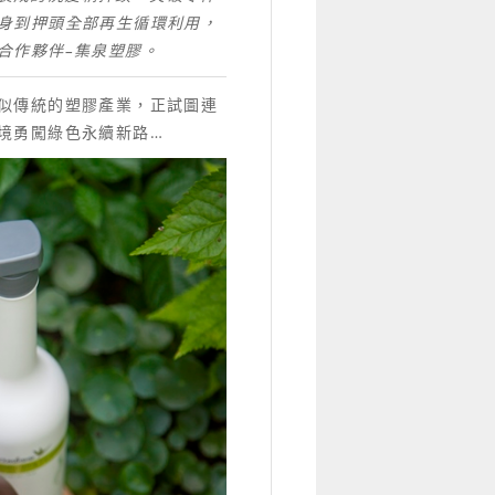
身到押頭全部再生循環利用，
合作夥伴–集泉塑膠。
似傳統的塑膠產業，正試圖連
境勇闖綠色永續新路…