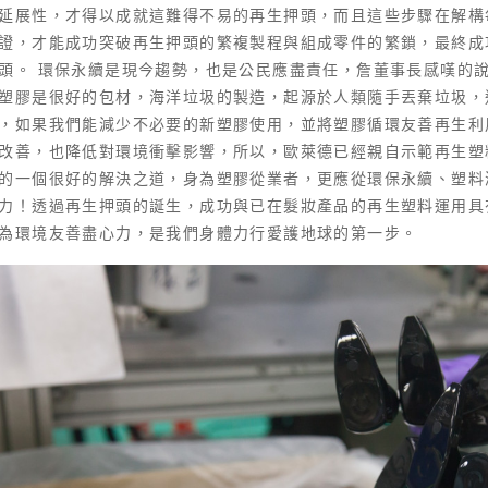
延展性，才得以成就這難得不易的再生押頭，而且這些步驟在解構
證，才能成功突破再生押頭的繁複製程與組成零件的繁鎖，最終成
頭。 環保永續是現今趨勢，也是公民應盡責任，詹董事長感嘆的
塑膠是很好的包材，海洋垃圾的製造，起源於人類隨手丟棄垃圾，
，如果我們能減少不必要的新塑膠使用，並將塑膠循環友善再生利
改善，也降低對環境衝擊影響，所以，歐萊德已經親自示範再生塑
的一個很好的解決之道，身為塑膠從業者，更應從環保永續、塑料
力！透過再生押頭的誕生，成功與已在髮妝產品的再生塑料運用具
為環境友善盡心力，是我們身體力行愛護地球的第一步。