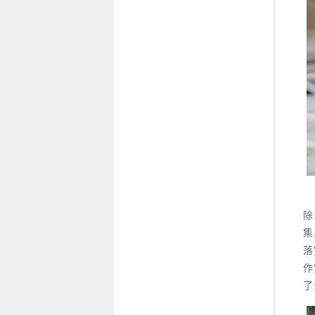
除
集
落
作
了