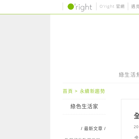
O’right 官網
遇
綠生活
首頁
>
永續新趨勢
綠色生活家
20
/ 最新文章 /
今