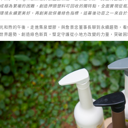
成極為繁複的困難，創造押頭塑料可回收的獨特點，全面實現從瓶
環境永續更美好，再創美妝保養綠色指標，這幕後功臣之一來自於
光和煦的午後，走進集泉塑膠，與詹景忠董事長聊到永續趨勢，看
世界趨勢、創造綠色新頁，堅定守護從小地方改變的力量，突破困