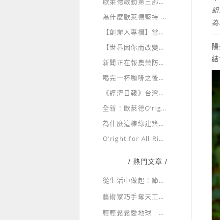
歐萊德啟動第三部國際公益氣候紀錄片
組
為什麼歐萊德堅持 100% 綠電製造？
為
【創辦人專欄】當萊雅、LVMH砸百萬遊說，更顯PIF重要！台灣美妝業準備好被世界驗證了嗎？
陽
【世界因你而改變】TogetherGreener
結
新聞正在報農藥防蚊液，而你每天擦在孩子身上的那瓶，真的了解成分嗎？
喝完一杯咖啡之後，故事還沒有結束
《經濟日報》台灣首家美妝業者 歐萊德全產品PIF建置
全新！歐萊德O’right 經典四胜肽養髮液
為什麼這棟綠建築每天有人參訪？
O’right for All Rights 為所有生命的美好而存在
/ 熱門文章 /
從生活中做起！節約用水，省水大作戰！
藝術家巧手奪天工 環保藝術展新貌
輕輕鬆鬆愛地球 一起走入綠生活