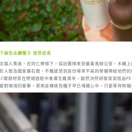
下綠色永續種子
發芽成長
次踏入集泉，在同仁帶領下，採訪團隊來到董事長辦公室，木櫃上
巨人奬及國家磐石奬，不難感受到這份得來不易的榮耀帶給他們的
VC塑膠材質在燃燒過程中會產生戴奧辛，毅然決然研發清潔用品P
變對環境的衝擊，原來這棵綠色種子早已埋藏心中，只是等待時機