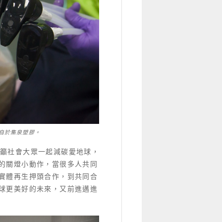
自於集泉塑膠。
，呼籲社會大眾一起減碳愛地球，
的關燈小動作，當很多人共同
實體再生押頭合作，到共同合
球更美好的未來，又前進邁進