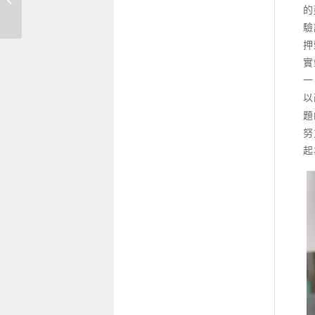
散播一片森林
的
驗
押
實
一
以
題
努
起