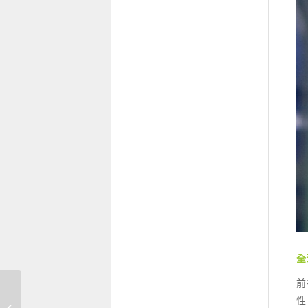
全
前
性
埋下綠色沙龍種子