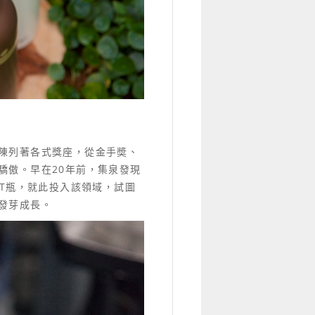
陳列著各式獎座，從金手奬、
驕傲。早在20年前，集泉發現
ET瓶，就此投入該領域，試圖
發芽成長。