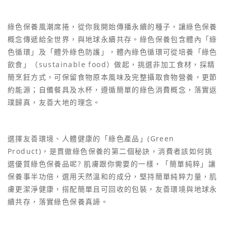
綠色保養風潮席捲，從你我開始傳播永續的種子，讓綠色保養
概念傳遞給全世界，與地球永續共存。綠色保養包含體內「綠
色循環」及「體外綠色防護」，體內綠色循環可從培養「綠色
飲食」（sustainable food）做起，挑選非加工食材，採精
簡烹飪方式，可保留食物原本風味及完整攝取食物營養，更節
約能源；自備餐具及水杯，遵循簡單的綠色消費概念，落實返
璞歸真，友善大地的理念。
選擇友善環境、人體健康的「綠色產品」(Green
Product)，是貫徹綠色保養的第二個秘訣，消費者該如何挑
選優質綠色保養品呢? 肌膚跟你需要的一樣，「簡單純粹」讓
保養事半功倍，選用天然溫和的成分，堅持簡單純粹力量，肌
膚更潔淨健康，搭配簡單且可回收的包裝，友善環境與地球永
續共存，落實綠色保養真諦。