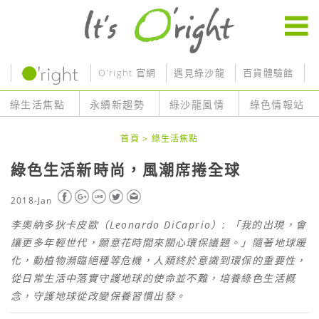
O’right 官網
遇見綠沙龍
百貨體驗館
O
綠生活焦點
永續新趨勢
綠沙龍風情
綠色情報站
首頁
>
綠生活焦點
綠色生活新時尚，風潮席捲全球
2018-Jan
李奧納多狄卡皮歐（Leonardo DiCaprio）: 「我的出現，會
讓更多年輕世代，願意花時間來關心環保議題。」隨著地球暖
化，動植物瀕臨絕種等危機，人類終於意識到環保的重要性，
從日常生活中落實守護地球的使命並不難，培養綠色生活概
念，守護地球從改變保養習慣出發。