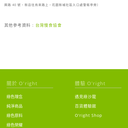
興路 40 號，新店往烏來路上，花園新城社區入口處警衛亭旁）
其他參考資料 :
台灣慢食協會
關於 O'right
體驗 O'right
綠色理念
遇見綠沙龍
純淨商品
百貨體驗館
綠色原料
O'right Shop
綠色榮耀