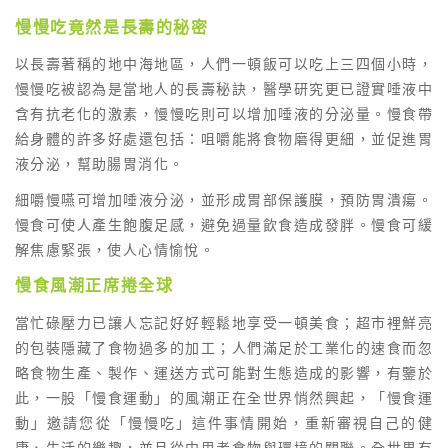
慢慢吃竟然是長壽的秘密
以長壽著稱的地中海地區，人們一頓飯可以吃上三四個小時，
慢慢吃被認為是當地人的長壽秘訣，醫學研究更已證實唾液中
含有抗老化的激素，慢慢吃則可以增加唾液的分泌量。慢食帶
給身體的許多好處還包括：咀嚼能將食物磨得更細，並促進胃
液分泌，幫助腸胃消化。
細嚼慢嚥可增加唾液分泌，並形成胃部保護膜，預防胃潰瘍。
慢食可使人產生飽腹足感，避免過量飲食造成發胖。慢食可緩
解焦慮緊張，使人心情愉悅。
慢食風潮正席捲全球
當忙碌壓力已讓人忘記好好輕鬆地享受一頓美食；超市裡鮮亮
的包裝隱藏了食物過多的加工；人們滿足於工業化的速食而忽
略食物生產、製作、運送方式可能對生態造成的影響，有鑒於
此，一股「慢食運動」的風潮正在全世界悄然興起，「慢食運
動」邀請您從「慢慢吃」這件事情開始，重新審視自己的健
康、生活的樂趣，並且從中思考食物與環境的關聯。全世界有