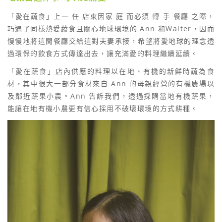
「愛在蔬食」上一 任 店東因家 庭 而必須 轉 手 餐廳 之際，
巧遇了同樣熱愛蔬食且關心地球環境的 Ann 和Walter，因而
慢慢地將這間餐廳交給這對夫妻承接，希望將愛地球的理念透
過環保的飲食方式傳達出去，讓充滿愛的料理繼續延續。
「愛在蔬食」店內供應的料理以在地、有機的新鮮時蔬為食
材，其中很大一部分食材來自 Ann 的母親經營的有機農場以
及鄰近蔬果小農。Ann 告訴我們，透過採購當地有機蔬果，
能讓在地有機小農更有信心採用不破壞環境的方式耕種。