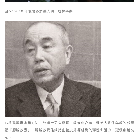
圖/// 2010 年慢食節於義大利，杜林舉辦
已故醫學專家緒方知三郎博士研究發現，唾液中含有一種使人長保年輕的賀爾
蒙「腮腺激素」，腮腺激素能維持血管皮膚等組織的彈性和活力，延緩身體衰
老。