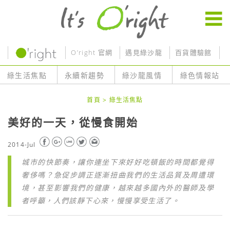
O’right 官網
遇見綠沙龍
百貨體驗館
O
綠生活焦點
永續新趨勢
綠沙龍風情
綠色情報站
首頁
>
綠生活焦點
美好的一天，從慢食開始
2014-Jul
城市的快節奏，讓你連坐下來好好吃頓飯的時間都覺得
奢侈嗎？急促步調正逐漸扭曲我們的生活品質及周遭環
境，甚至影響我們的健康，越來越多國內外的醫師及學
者呼籲，人們該靜下心來，慢慢享受生活了。