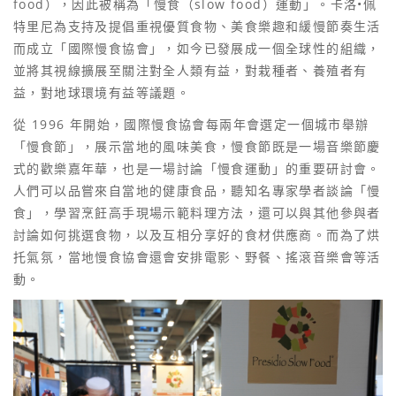
food），因此被稱為「慢食（slow food）運動」。卡洛•佩
特里尼為支持及提倡重視優質食物、美食樂趣和緩慢節奏生活
而成立「國際慢食協會」，如今已發展成一個全球性的組織，
並將其視線擴展至關注對全人類有益，對栽種者、養殖者有
益，對地球環境有益等議題。
從 1996 年開始，國際慢食協會每兩年會選定一個城市舉辦
「慢食節」，展示當地的風味美食，慢食節既是一場音樂節慶
式的歡樂嘉年華，也是一場討論「慢食運動」的重要研討會。
人們可以品嘗來自當地的健康食品，聽知名專家學者談論「慢
食」，學習烹飪高手現場示範料理方法，還可以與其他參與者
討論如何挑選食物，以及互相分享好的食材供應商。而為了烘
托氣氛，當地慢食協會還會安排電影、野餐、搖滾音樂會等活
動。