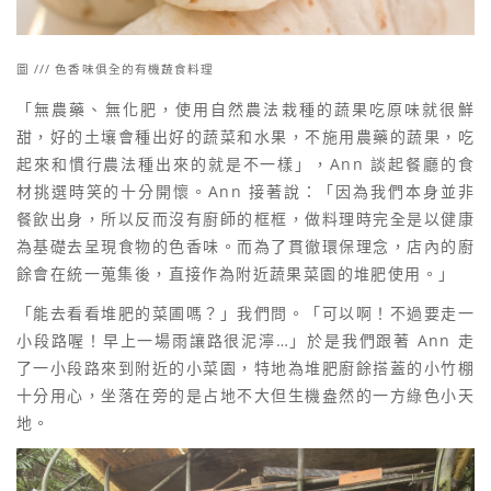
圖 /// 色香味俱全的有機蔬食料理
「無農藥、無化肥，使用自然農法栽種的蔬果吃原味就很鮮
甜，好的土壤會種出好的蔬菜和水果，不施用農藥的蔬果，吃
起來和慣行農法種出來的就是不一樣」，Ann 談起餐廳的食
材挑選時笑的十分開懷。Ann 接著說：「因為我們本身並非
餐飲出身，所以反而沒有廚師的框框，做料理時完全是以健康
為基礎去呈現食物的色香味。而為了貫徹環保理念，店內的廚
餘會在統一蒐集後，直接作為附近蔬果菜園的堆肥使用。」
「能去看看堆肥的菜圃嗎？」我們問。「可以啊！不過要走一
小段路喔！早上一場雨讓路很泥濘…」於是我們跟著 Ann 走
了一小段路來到附近的小菜園，特地為堆肥廚餘搭蓋的小竹棚
十分用心，坐落在旁的是占地不大但生機盎然的一方綠色小天
地。