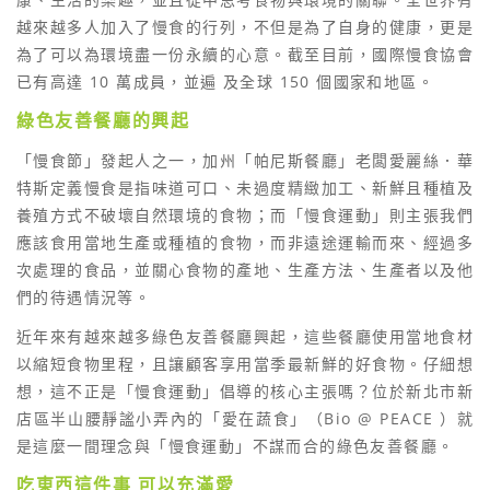
越來越多人加入了慢食的行列，不但是為了自身的健康，更是
為了可以為環境盡一份永續的心意。截至目前，國際慢食協會
已有高達 10 萬成員，並遍 及全球 150 個國家和地區。
綠色友善餐廳的興起
「慢食節」發起人之一，加州「帕尼斯餐廳」老闆愛麗絲．華
特斯定義慢食是指味道可口、未過度精緻加工、新鮮且種植及
養殖方式不破壞自然環境的食物；而「慢食運動」則主張我們
應該食用當地生產或種植的食物，而非遠途運輸而來、經過多
次處理的食品，並關心食物的產地、生產方法、生產者以及他
們的待遇情況等。
近年來有越來越多綠色友善餐廳興起，這些餐廳使用當地食材
以縮短食物里程，且讓顧客享用當季最新鮮的好食物。仔細想
想，這不正是「慢食運動」倡導的核心主張嗎？位於新北市新
店區半山腰靜謐小弄內的「愛在蔬食」（Bio @ PEACE ）就
是這麼一間理念與「慢食運動」不謀而合的綠色友善餐廳。
吃東西這件事 可以充滿愛