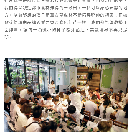
這片森林是兩位女生慧君和庭妃築夢的真實。因為她們的夢，
我們得以親近都市叢林難得的一畝田，一個可以身心安靜的地
方。培育夢想的種子是薰衣草森林不斷拓展延伸的初衷；正如
歐萊德藉由品牌影響力號召綠色幼苗一樣，我們都希望散播正
面能量，讓每一顆微小的種子發芽茁壯，美麗境界不再只是
夢。