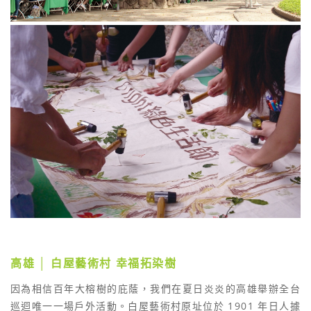
高雄 │ 白屋藝術村 幸福拓染樹
因為相信百年大榕樹的庇蔭，我們在夏日炎炎的高雄舉辦全台
巡迴唯一一場戶外活動。白屋藝術村原址位於 1901 年日人據