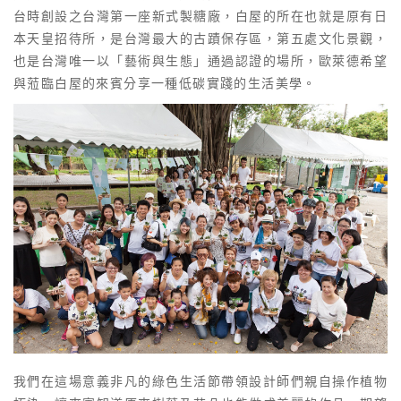
台時創設之台灣第一座新式製糖廠，白屋的所在也就是原有日
本天皇招待所，是台灣最大的古蹟保存區，第五處文化景觀，
也是台灣唯一以「藝術與生態」通過認證的場所，歐萊德希望
與蒞臨白屋的來賓分享一種低碳實踐的生活美學。
我們在這場意義非凡的綠色生活節帶領設計師們親自操作植物