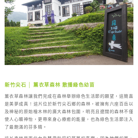
新竹尖石 │ 薰衣草森林 散播綠色幼苗
薰衣草森林讓我們完成在森林舉辦綠色生活節的願望，這簡直
是美夢成真 ! 這片位於新竹尖石鄉的森林，被擁有六座百岳以
及神秘的原始檜木林的廣大森林包圍，明亮且遼闊的森林不僅
使人心曠神怡，更帶來身心療癒的能量，也為綠色生活節注入
了最飽滿的芬多精。