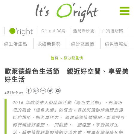
O’right 官網
遇見綠沙龍
百貨體驗館
O
綠生活焦點
永續新趨勢
綠沙龍風情
綠色情報站
首頁
>
綠沙龍風情
歐萊德綠色生活節 親近好空間、享受美
好生活
2016-Nov
2016 年歐萊德大型品牌活動「綠色生活節」，充滿巧
思的融合「綠色永續」的概念，尋找與活動綠色理念相
近的場所，如老屋欣力、 綠建築等這類場地，希望設計
師們親近好空間，一同創造，一起經歷，享受美好生
活，藉由這樣輕鬆愉快的交流方式，推廣永續與綠化的