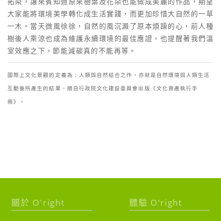
拓染，讓來賓知道原來樹葉及花朵也能做成美麗的作品，期望
大家能將環境美學轉化成生活實踐，而更加珍惜大自然的一草
一木。當天微風徐徐，自然的風沉澱了原本煩躁的心，前人種
樹後人乘涼也成為維護永續環境的最佳應證，也提醒著我們溫
室效應之下，節能減碳真的不能再等。
國際上文化景觀的定義為 : 人類與自然結合之作，亦就是自然環境與人類生活
互動後所產生的結果。摘自行政院文化建設委員會出版《文化資產執行手
冊》。
關於 O'right
體驗 O'right