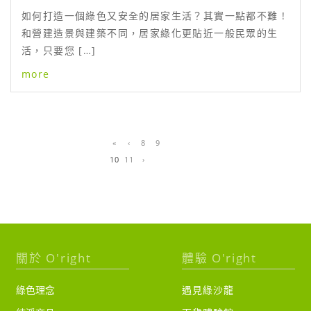
如何打造一個綠色又安全的居家生活？其實一點都不難 !
和營建造景與建築不同，居家綠化更貼近一般民眾的生
活，只要您 […]
more
«
‹
8
9
10
11
›
關於 O'right
體驗 O'right
綠色理念
遇見綠沙龍