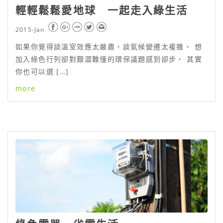
輕輕鬆鬆愛地球 一起走入綠生活
2015-Jan
如果你覺得談溫室效應太嚴肅，談氣候變遷太複雜， 想
加入綠色行列卻對艱澀難懂的環保議題感到卻步， 其實
你也可以選 […]
more