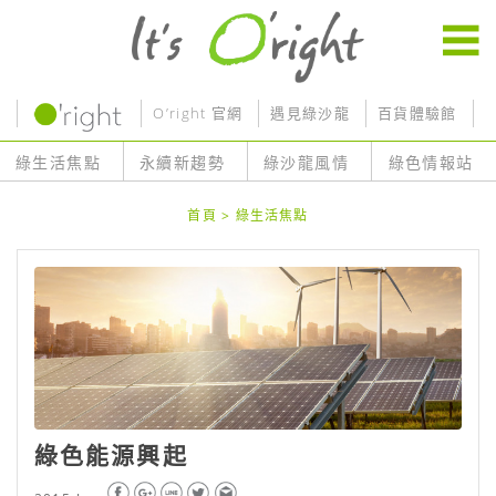
O’right 官網
遇見綠沙龍
百貨體驗館
O
綠生活焦點
永續新趨勢
綠沙龍風情
綠色情報站
首頁
>
綠生活焦點
綠色能源興起